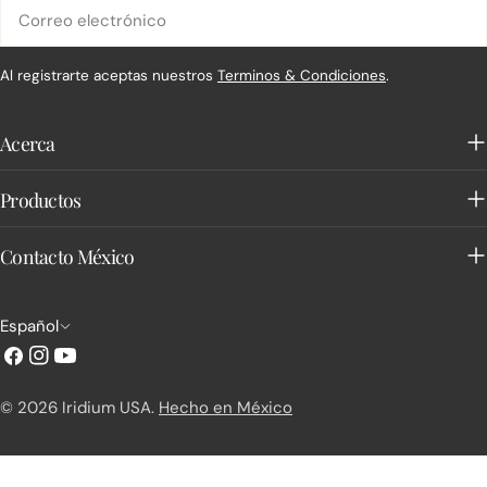
Correo
electrónico
Al registrarte aceptas nuestros
Terminos & Condiciones
.
Acerca
Productos
Contacto México
I
Español
d
Facebook
Instagram
YouTube
i
© 2026
Iridium USA
.
Hecho en México
o
m