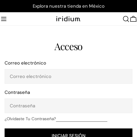
saltar
Explora nuestra tienda en México
al
contenido
C
Acceso
Correo electrónico
Contraseña
¿Olvidaste Tu Contraseña?
INICIAR SESIÓN